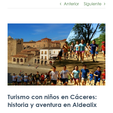
Anterior
Siguiente
Ver
imagen
más
grande
Turismo con niños en Cáceres:
historia y aventura en Aldealix