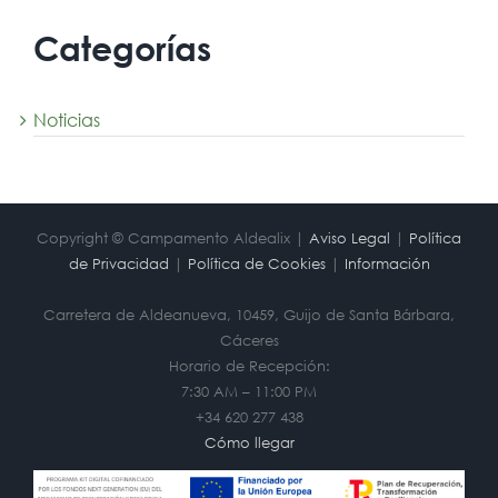
Categorías
Noticias
Copyright © Campamento Aldealix |
Aviso Legal
|
Política
de Privacidad
|
Política de Cookies
|
Información
Carretera de Aldeanueva, 10459, Guijo de Santa Bárbara,
Cáceres
Horario de Recepción:
7:30 AM – 11:00 PM
+34 620 277 438
Cómo llegar