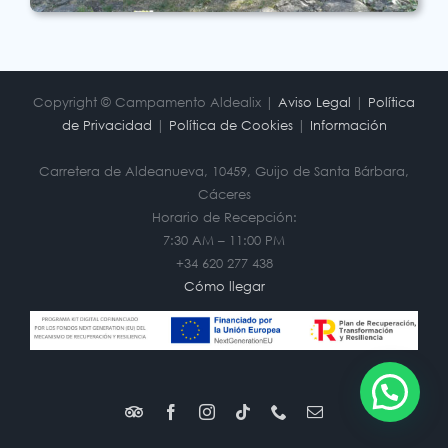
Copyright © Campamento Aldealix |
Aviso Legal
|
Política
de Privacidad
|
Política de Cookies
|
Información
Carretera de Aldeanueva, 10459, Guijo de Santa Bárbara,
Cáceres
Horario de Recepción:
7:30 AM – 11:00 PM
+34 620 277 438
Cómo llegar
Trip
Facebook
Instagram
Tiktok
Phone
Correo
Advisor
electrónico