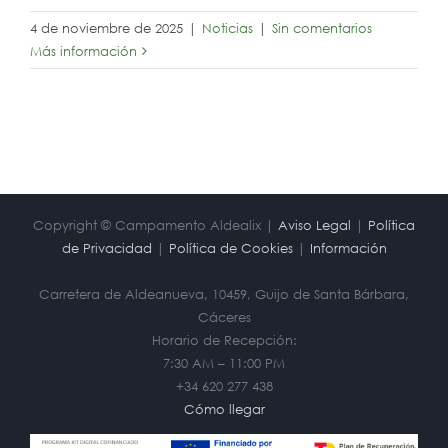
4 de noviembre de 2025
|
Noticias
|
Sin comentarios
Más información
Copyright © Campamento Aldealix |
Aviso Legal
|
Política
de Privacidad
|
Política de Cookies
|
Información
Carretera de Aldeanueva, 10459, Guijo de Santa Bárbara,
Cáceres
Horario de Recepción:
7:30 AM – 11:00 PM
+34 620 277 438
Cómo llegar