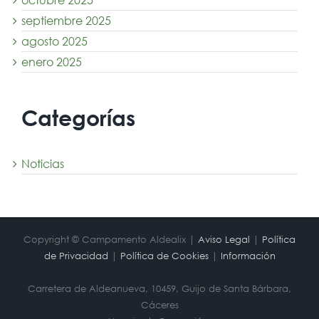
septiembre 2025
agosto 2025
enero 2025
Categorías
Noticias
Copyright © Campamento Aldealix |
Aviso Legal
|
Política
de Privacidad
|
Política de Cookies
|
Información
Carretera de Aldeanueva, 10459, Guijo de Santa Bárbara,
Cáceres