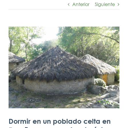
Anterior
Siguiente
Ver
imagen
más
grande
Dormir en un poblado celta en