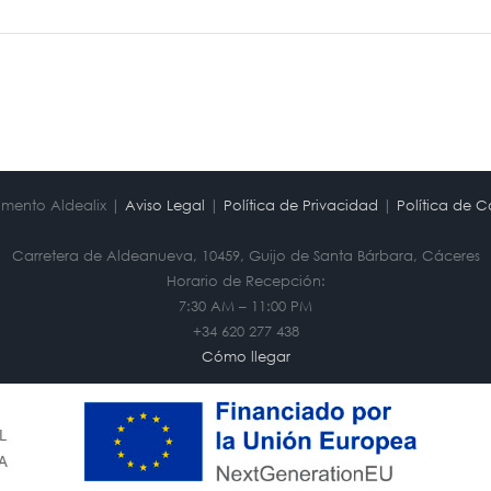
mento Aldealix |
Aviso Legal
|
Política de Privacidad
|
Política de C
Carretera de Aldeanueva, 10459, Guijo de Santa Bárbara, Cáceres
Horario de Recepción:
7:30 AM – 11:00 PM
+34 620 277 438
Cómo llegar