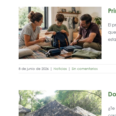
Pr
El p
que 
to:
esta
ijo
8 de junio de 2026
|
Noticias
|
Sin comentarios
Do
¿Te
ado
cora