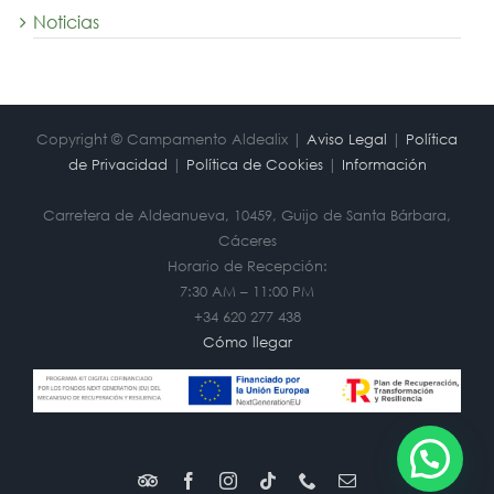
Noticias
Copyright © Campamento Aldealix |
Aviso Legal
|
Política
de Privacidad
|
Política de Cookies
|
Información
Carretera de Aldeanueva, 10459, Guijo de Santa Bárbara,
Cáceres
Horario de Recepción:
7:30 AM – 11:00 PM
+34 620 277 438
Cómo llegar
Trip
Facebook
Instagram
Tiktok
Phone
Correo