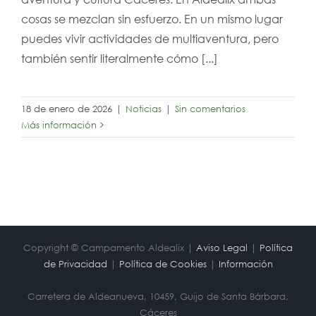
cosas se mezclan sin esfuerzo. En un mismo lugar
puedes vivir actividades de multiaventura, pero
también sentir literalmente cómo [...]
18 de enero de 2026
|
Noticias
|
Sin comentarios
Más información
Copyright © Campamento Aldealix |
Aviso Legal
|
Política
de Privacidad
|
Política de Cookies
|
Información
Carretera de Aldeanueva, 10459, Guijo de Santa Bárbara,
Cáceres