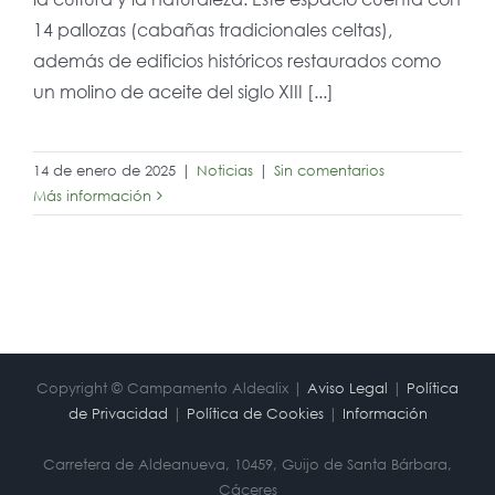
14 pallozas (cabañas tradicionales celtas),
además de edificios históricos restaurados como
un molino de aceite del siglo XIII [...]
14 de enero de 2025
|
Noticias
|
Sin comentarios
Más información
Copyright © Campamento Aldealix |
Aviso Legal
|
Política
de Privacidad
|
Política de Cookies
|
Información
Carretera de Aldeanueva, 10459, Guijo de Santa Bárbara,
Cáceres