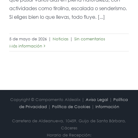
actividades como tirolina, escalada o senderismo.
Si eliges bien lo que llevas, todo fluye. [...]
5 de mayo de 2026
|
Noticias
|
Sin comentarios
Más información
Copyright © Campamento Aldealix |
Aviso Legal
|
Política
de Privacidad
|
Política de Cookies
|
Información
Carretera de Aldeanueva, 10459, Guijo de Santa Bárbara,
Cáceres
Horario de Recepción: