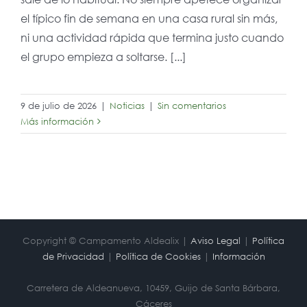
el típico fin de semana en una casa rural sin más,
ni una actividad rápida que termina justo cuando
el grupo empieza a soltarse. [...]
9 de julio de 2026
|
Noticias
|
Sin comentarios
Más información
Copyright © Campamento Aldealix |
Aviso Legal
|
Política
de Privacidad
|
Política de Cookies
|
Información
Carretera de Aldeanueva, 10459, Guijo de Santa Bárbara,
Cáceres