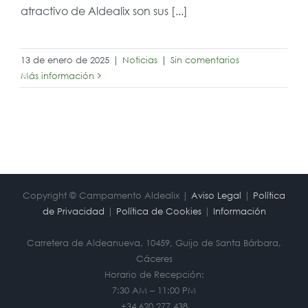
atractivo de Aldealix son sus [...]
13 de enero de 2025
|
Noticias
|
Sin comentarios
Más información
Copyright © Campamento Aldealix |
Aviso Legal
|
Política
de Privacidad
|
Política de Cookies
|
Información
Carretera de Aldeanueva, 10459, Guijo de Santa Bárbara,
Cáceres
Horario de Recepción:
7:30 AM – 11:00 PM
+34 620 277 438