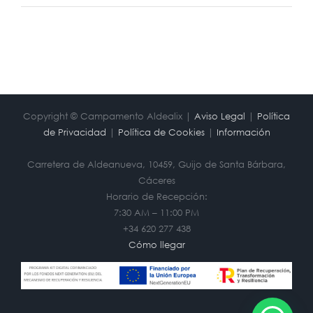
Copyright © Campamento Aldealix |
Aviso Legal
|
Política
de Privacidad
|
Política de Cookies
|
Información
Carretera de Aldeanueva, 10459, Guijo de Santa Bárbara,
Cáceres
Horario de Recepción:
7:30 AM – 11:00 PM
+34 620 277 438
Cómo llegar