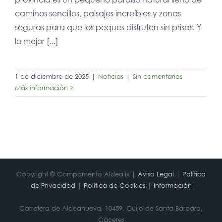
caminos sencillos, paisajes increíbles y zonas
seguras para que los peques disfruten sin prisas. Y
lo mejor [...]
1 de diciembre de 2025
|
Noticias
|
Sin comentarios
Más información
Copyright © Campamento Aldealix |
Aviso Legal
|
Política
de Privacidad
|
Política de Cookies
|
Información
Carretera de Aldeanueva, 10459, Guijo de Santa Bárbara,
Cáceres