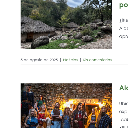
po
es:
¿Bu
Alde
apre
5 de agosto de 2025
|
Noticias
|
Sin comentarios
Al
Ubi
expe
n un
(cab
n
XIII [