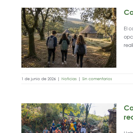
Ca
El 
opci
ano:
real
1 de junio de 2026
|
Noticias
|
Sin comentarios
Ca
re
n