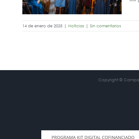
14 de enero de 2025
|
Noticias
|
Sin comentarios
Copyright © Campa