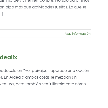
nta de vivir el tiempo libre. No solo para niños
can algo más que actividades sueltas. Lo que se
.]
Más información
dealix
ede solo en “ver paisajes”, aparece una opción
s. En Aldealix ambas cosas se mezclan sin
aventura, pero también sentir literalmente cómo