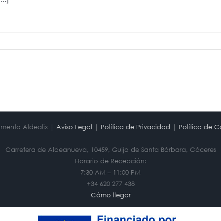
mento Aldealix |
Aviso Legal
|
Política de Privacidad
|
Política de C
Carretera de Aldeanueva, 10459, Guijo de Santa Bárbara, Cáceres
Horario de Recepción:
7:30 AM – 11:00 PM
+34 620 277 438
Cómo llegar