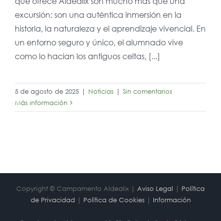
que ofrece Aldealix son mucho más que una
excursión: son una auténtica inmersión en la
historia, la naturaleza y el aprendizaje vivencial. En
un entorno seguro y único, el alumnado vive
como lo hacían los antiguos celtas, [...]
5 de agosto de 2025
|
Noticias
|
Sin comentarios
Más información
Copyright © Campamento Aldealix |
Aviso Legal
|
Política
de Privacidad
|
Política de Cookies
|
Información