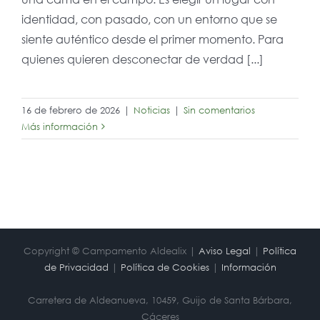
identidad, con pasado, con un entorno que se
siente auténtico desde el primer momento. Para
quienes quieren desconectar de verdad [...]
16 de febrero de 2026
|
Noticias
|
Sin comentarios
Más información
Copyright © Campamento Aldealix |
Aviso Legal
|
Política
de Privacidad
|
Política de Cookies
|
Información
Carretera de Aldeanueva, 10459, Guijo de Santa Bárbara,
Cáceres